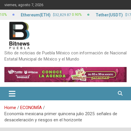
Skip
viernes, agosto 7, 2026
to
content
Ethereum(ETH)
Tether(USDT)
0.90%
0.00
$32,829.87
$17.13
Sitio de noticias de Puebla México con información de Nacional
Estatal Municipal de México y el Mundo
Home
ECONOMÍA
Economía mexicana primer quincena julio 2025: señales de
desaceleración y riesgos en el horizonte