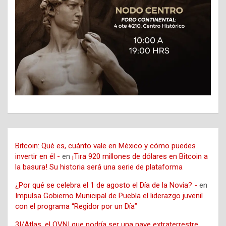
Bitcoin: Qué es, cuánto vale en México y cómo puedes
invertir en él -
en
¡Tira 920 millones de dólares en Bitcoin a
la basura! Su historia será una serie de plataforma
¿Por qué se celebra el 1 de agosto el Día de la Novia? -
en
Impulsa Gobierno Municipal de Puebla el liderazgo juvenil
con el programa “Regidor por un Día”
3I/Atlas, el OVNI que podría ser una nave extraterrestre