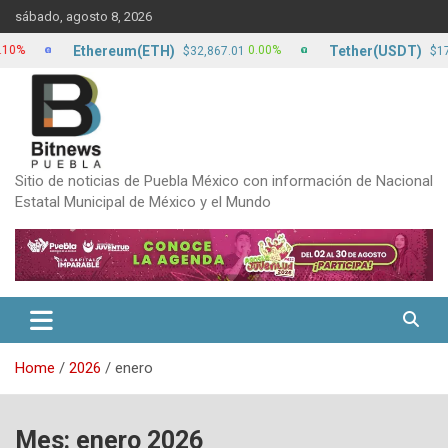
Skip
sábado, agosto 8, 2026
to
content
Ethereum(ETH)
Tether(USDT)
0.00%
0.00%
$32,867.01
$17.13
Sitio de noticias de Puebla México con información de Nacional
Estatal Municipal de México y el Mundo
Home
2026
enero
Mes:
enero 2026