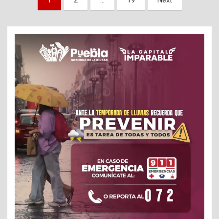
1
2
…
19
Next
de
entradas