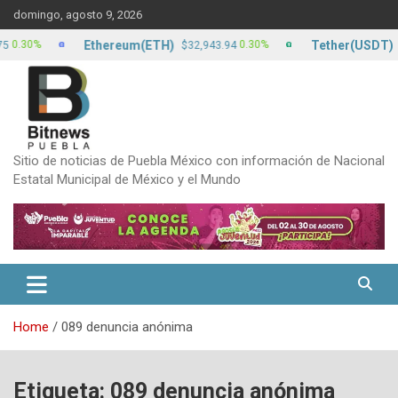
Skip
domingo, agosto 9, 2026
to
content
Ethereum(ETH)
Tether(USDT)
0%
0.30%
$32,943.94
$17.1
Sitio de noticias de Puebla México con información de Nacional
Estatal Municipal de México y el Mundo
Home
089 denuncia anónima
Etiqueta:
089 denuncia anónima