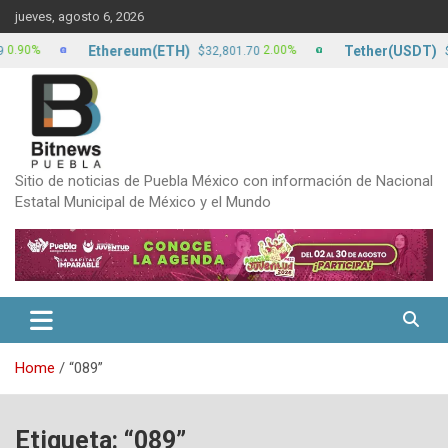
Skip
jueves, agosto 6, 2026
to
content
Ethereum(ETH)
Tether(USDT)
%
2.00%
$32,801.70
$17.22
Sitio de noticias de Puebla México con información de Nacional
Estatal Municipal de México y el Mundo
Home
“089”
Etiqueta:
“089”