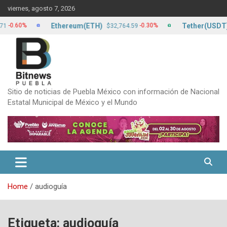
Skip
viernes, agosto 7, 2026
to
content
Ethereum(ETH)
Tether(USDT)
60%
-0.30%
$32,764.59
$17
Sitio de noticias de Puebla México con información de Nacional
Estatal Municipal de México y el Mundo
Home
audioguía
Etiqueta:
audioguía