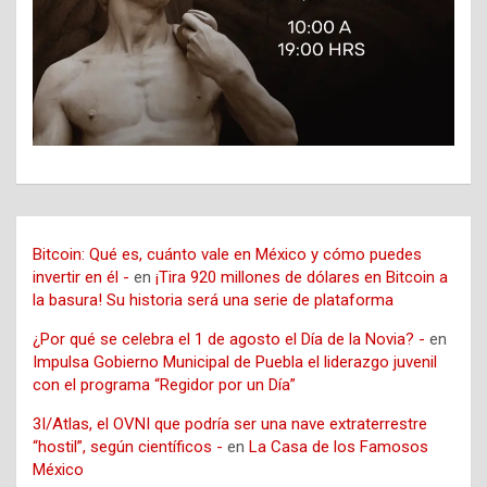
Bitcoin: Qué es, cuánto vale en México y cómo puedes
invertir en él -
en
¡Tira 920 millones de dólares en Bitcoin a
la basura! Su historia será una serie de plataforma
¿Por qué se celebra el 1 de agosto el Día de la Novia? -
en
Impulsa Gobierno Municipal de Puebla el liderazgo juvenil
con el programa “Regidor por un Día”
3I/Atlas, el OVNI que podría ser una nave extraterrestre
“hostil”, según científicos -
en
La Casa de los Famosos
México