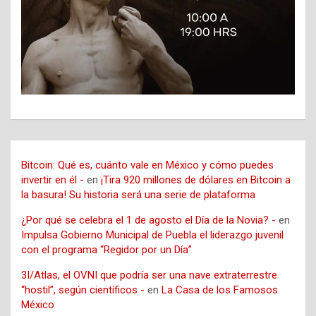
Bitcoin: Qué es, cuánto vale en México y cómo puedes
invertir en él -
en
¡Tira 920 millones de dólares en Bitcoin a
la basura! Su historia será una serie de plataforma
¿Por qué se celebra el 1 de agosto el Día de la Novia? -
en
Impulsa Gobierno Municipal de Puebla el liderazgo juvenil
con el programa “Regidor por un Día”
3I/Atlas, el OVNI que podría ser una nave extraterrestre
“hostil”, según científicos -
en
La Casa de los Famosos
México