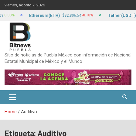
Skip
viernes, agosto 7, 2026
to
content
Ethereum(ETH)
Tether(USDT)
0%
-0.10%
$32,806.54
$17.
Sitio de noticias de Puebla México con información de Nacional
Estatal Municipal de México y el Mundo
Home
Auditivo
Etiqueta:
Auditivo