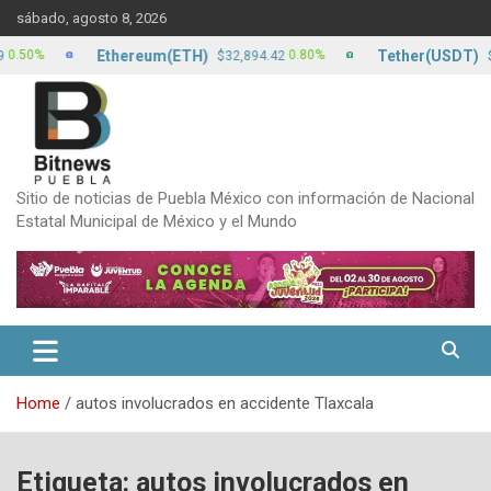
Skip
sábado, agosto 8, 2026
to
content
Ethereum(ETH)
Tether(USDT)
%
0.80%
$32,894.42
$17.12
Sitio de noticias de Puebla México con información de Nacional
Estatal Municipal de México y el Mundo
Home
autos involucrados en accidente Tlaxcala
Etiqueta:
autos involucrados en