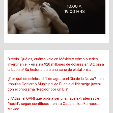
Bitcoin: Qué es, cuánto vale en México y cómo puedes
invertir en él -
en
¡Tira 920 millones de dólares en Bitcoin a
la basura! Su historia será una serie de plataforma
¿Por qué se celebra el 1 de agosto el Día de la Novia? -
en
Impulsa Gobierno Municipal de Puebla el liderazgo juvenil
con el programa “Regidor por un Día”
3I/Atlas, el OVNI que podría ser una nave extraterrestre
“hostil”, según científicos -
en
La Casa de los Famosos
México