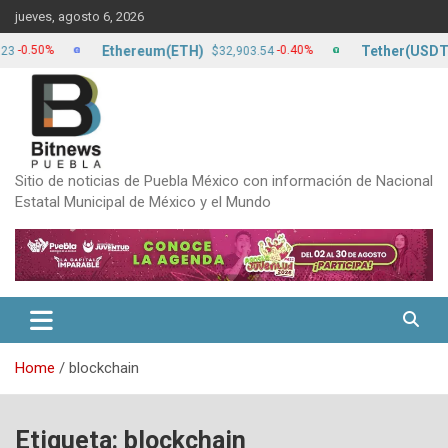
Skip
jueves, agosto 6, 2026
to
content
Ethereum(ETH)
Tether(USDT)
0%
-0.40%
$32,903.54
$17.
Sitio de noticias de Puebla México con información de Nacional
Estatal Municipal de México y el Mundo
Home
blockchain
Etiqueta:
blockchain