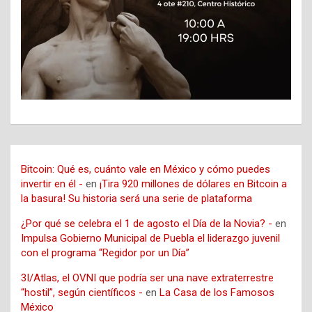
Bitcoin: Qué es, cuánto vale en México y cómo puedes
invertir en él -
en
¡Tira 920 millones de dólares en Bitcoin a
la basura! Su historia será una serie de plataforma
¿Por qué se celebra el 1 de agosto el Día de la Novia? -
en
Impulsa Gobierno Municipal de Puebla el liderazgo juvenil
con el programa “Regidor por un Día”
3I/Atlas, el OVNI que podría ser una nave extraterrestre
“hostil”, según científicos -
en
La Casa de los Famosos
México