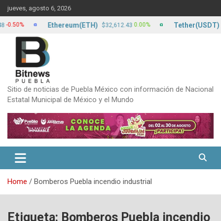
Skip
jueves, agosto 6, 2026
to
content
Ethereum(ETH)
Tether(USDT)
0%
0.00%
$32,612.43
$17.2
Sitio de noticias de Puebla México con información de Nacional
Estatal Municipal de México y el Mundo
Home
Bomberos Puebla incendio industrial
Etiqueta:
Bomberos Puebla incendio