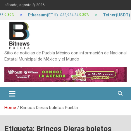
Skip
sábado, agosto 8, 2026
to
content
Ethereum(ETH)
Tether(USDT)
0%
0.20%
$32,924.24
$17.
Sitio de noticias de Puebla México con información de Nacional
Estatal Municipal de México y el Mundo
Home
Brincos Dieras boletos Puebla
Etiqueta:
Brincos Dieras boletos