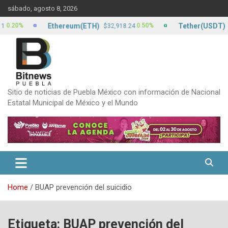
Skip
sábado, agosto 8, 2026
to
content
Ethereum(ETH)
Tether(USDT)
0%
0.50%
$32,918.24
$17.1
Sitio de noticias de Puebla México con información de Nacional
Estatal Municipal de México y el Mundo
Home
BUAP prevención del suicidio
Etiqueta:
BUAP prevención del