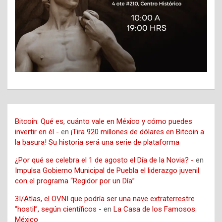
Bitcoin: Qué es, cuánto vale en México y cómo puedes
invertir en él -
en
¡Tira 920 millones de dólares en Bitcoin a
la basura! Su historia será una serie de plataforma
¿Por qué se celebra el 1 de agosto el Día de la Novia? -
en
Impulsa Gobierno Municipal de Puebla el liderazgo juvenil
con el programa “Regidor por un Día”
3I/Atlas, el OVNI que podría ser una nave extraterrestre
“hostil”, según científicos -
en
La Casa de los Famosos
México