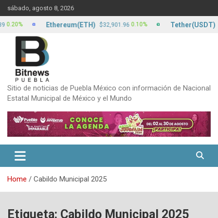
Skip
sábado, agosto 8, 2026
to
content
Ethereum(ETH)
Tether(USDT)
20%
0.10%
$32,901.96
$17
Sitio de noticias de Puebla México con información de Nacional
Estatal Municipal de México y el Mundo
Home
Cabildo Municipal 2025
Etiqueta:
Cabildo Municipal 2025