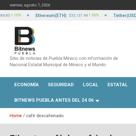
Skip
viernes, agosto 7, 2026
to
content
Ethereum(ETH)
Tether(USDT)
1.10%
1.50%
5
$33,137.44
$
Sitio de noticias de Puebla México con información de
Nacional Estatal Municipal de México y el Mundo
ECONOMÍA
SEGURIDAD
LOCAL
ESTATAL
BITNEWS PUEBLA ANTES DEL 24 06
Home
café descafeinado