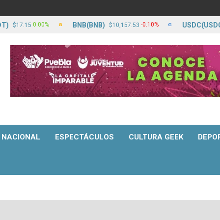
BNB(BNB)
USDC(USDC)
0.00%
-0.10%
17.15
$10,157.53
$1
NACIONAL
ESPECTÁCULOS
CULTURA GEEK
DEPO