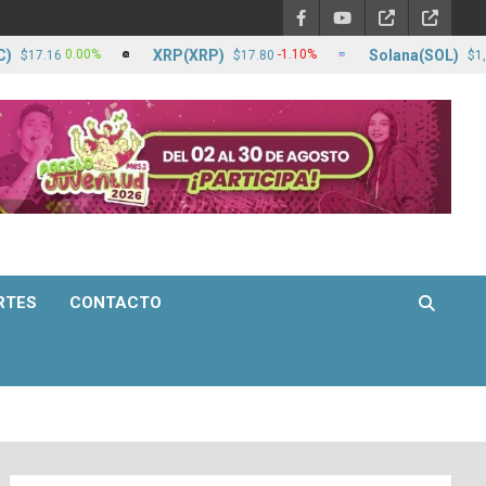
XRP(XRP)
Solana(SOL)
0.00%
-1.10%
7.16
$17.80
$1,266.7
RTES
CONTACTO