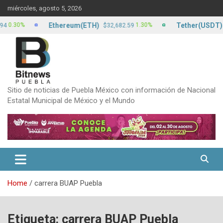
Skip
miércoles, agosto 5, 2026
to
content
Ethereum(ETH)
Tether(USDT)
30%
1.30%
$32,682.59
$17.
Sitio de noticias de Puebla México con información de Nacional
Estatal Municipal de México y el Mundo
Home
carrera BUAP Puebla
Etiqueta:
carrera BUAP Puebla