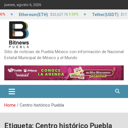
Skip
jueves, agosto 6, 2026
to
content
Ethereum(ETH)
Tether(USDT)
0.00%
0.00%
$32,627.75
$17.20
Sitio de noticias de Puebla México con información de Nacional
Estatal Municipal de México y el Mundo
Home
Centro histórico Puebla
Etiqueta:
Centro histórico Puebla