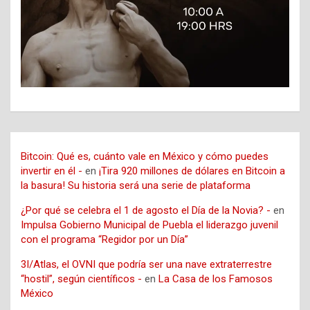
Bitcoin: Qué es, cuánto vale en México y cómo puedes
invertir en él -
en
¡Tira 920 millones de dólares en Bitcoin a
la basura! Su historia será una serie de plataforma
¿Por qué se celebra el 1 de agosto el Día de la Novia? -
en
Impulsa Gobierno Municipal de Puebla el liderazgo juvenil
con el programa “Regidor por un Día”
3I/Atlas, el OVNI que podría ser una nave extraterrestre
“hostil”, según científicos -
en
La Casa de los Famosos
México