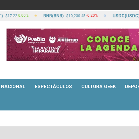
BNB(BNB)
USDC(USDC)
0.00%
-0.20%
.22
$10,230.45
$17.2
NACIONAL
ESPECTÁCULOS
CULTURA GEEK
DEPO