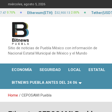
Skip
miércoles, agosto 5, 2026
to
content
Ethereum(ETH)
Tether(USDT)
70%
2.00%
$32,900.13
$17
Sitio de noticias de Puebla México con información de
Nacional Estatal Municipal de México y el Mundo
ECONOMÍA
SEGURIDAD
LOCAL
ESTATAL
BITNEWS PUEBLA ANTES DEL 24 06
Home
CEPOSAMI Puebla