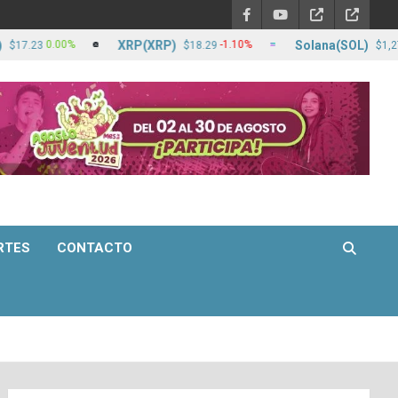
XRP(XRP)
Solana(SOL)
0.00%
-1.10%
0
3
$18.29
$1,275.90
RTES
CONTACTO