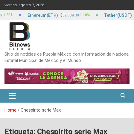
Skip
viernes, agosto 7, 2026
to
content
Ethereum(ETH)
Tether(USDT)
0%
1.10%
$32,839.30
$17.1
Sitio de noticias de Puebla México con información de Nacional
Estatal Municipal de México y el Mundo
Home
Chespirito serie Max
Etiqueta:
Chespirito serie Max