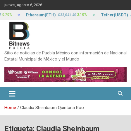
Skip
jueves, agosto 6, 2026
to
content
Ethereum(ETH)
Tether(USDT)
%
2.10%
$33,041.40
$17.24
Sitio de noticias de Puebla México con información de Nacional
Estatal Municipal de México y el Mundo
Home
Claudia Sheinbaum Quintana Roo
Etiqueta:
Claudia Sheinbaum