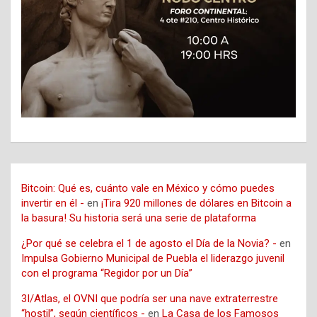
Bitcoin: Qué es, cuánto vale en México y cómo puedes
invertir en él -
en
¡Tira 920 millones de dólares en Bitcoin a
la basura! Su historia será una serie de plataforma
¿Por qué se celebra el 1 de agosto el Día de la Novia? -
en
Impulsa Gobierno Municipal de Puebla el liderazgo juvenil
con el programa “Regidor por un Día”
3I/Atlas, el OVNI que podría ser una nave extraterrestre
“hostil”, según científicos -
en
La Casa de los Famosos