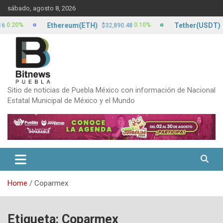
Skip
sábado, agosto 8, 2026
to
content
Ethereum(ETH)
Tether(USDT)
0%
0.10%
$32,890.48
$17.1
Sitio de noticias de Puebla México con información de Nacional
Estatal Municipal de México y el Mundo
Home
Coparmex
Etiqueta:
Coparmex