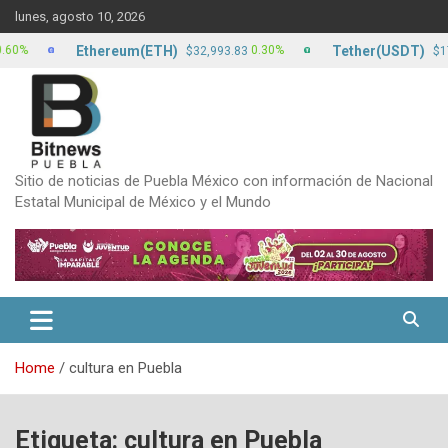
Skip
lunes, agosto 10, 2026
to
content
Ethereum(ETH)
Tether(USDT)
0.30%
0.0
$32,993.83
$17.13
Sitio de noticias de Puebla México con información de Nacional
Estatal Municipal de México y el Mundo
Home
cultura en Puebla
Etiqueta:
cultura en Puebla