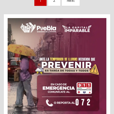
1
2
Next
de
entradas