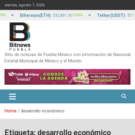
Skip
viernes, agosto 7, 2026
to
content
Ethereum(ETH)
Tether(USDT)
0.60%
0.00%
$32,801.26
$17.13
Sitio de noticias de Puebla México con información de Nacional
Estatal Municipal de México y el Mundo
Home
desarrollo económico
Etiqueta:
desarrollo económico