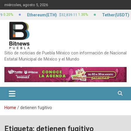
Skip
miércoles, agosto 5, 2026
to
content
Ethereum(ETH)
Tether(USDT)
20%
1.30%
$32,839.11
$17.
Sitio de noticias de Puebla México con información de Nacional
Estatal Municipal de México y el Mundo
Home
detienen fugitivo
Etiqueta:
detienen fugitivo