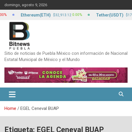
Skip
domingo, agosto 9, 2026
to
content
Ethereum(ETH)
Tether(USDT)
0.00%
0.
$32,913.12
$17.13
Sitio de noticias de Puebla México con información de Nacional
Estatal Municipal de México y el Mundo
Home
EGEL Ceneval BUAP
Etiqueta:
EGEL Ceneval BUAP