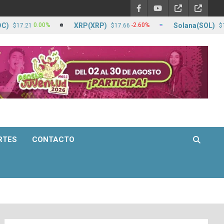
XRP(XRP)
Solana(SOL)
0.00%
-2.60%
7.21
$17.66
$1,256.1
RTES
CONTACTO