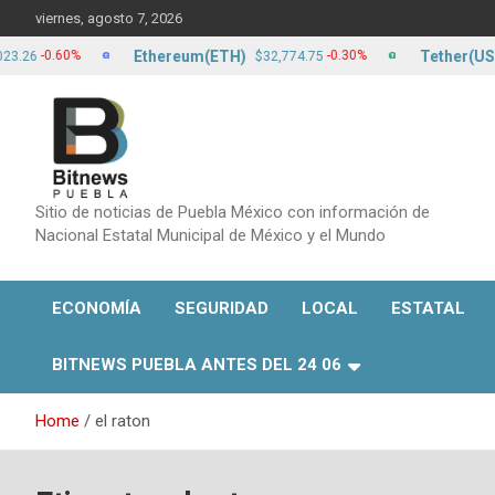
Skip
viernes, agosto 7, 2026
to
content
Ethereum(ETH)
Tether(USDT)
-0.60%
-0.30%
$32,774.75
$
Sitio de noticias de Puebla México con información de
Nacional Estatal Municipal de México y el Mundo
ECONOMÍA
SEGURIDAD
LOCAL
ESTATAL
BITNEWS PUEBLA ANTES DEL 24 06
Home
el raton