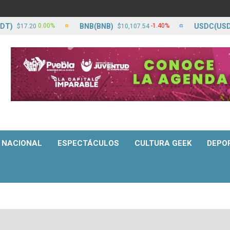
BNB(BNB)
USDC(USDC)
0.00%
-1.40%
17.20
$10,107.54
$1
NACIONAL
ESPECTÁCULOS
CULTURA GEEK
DEPO