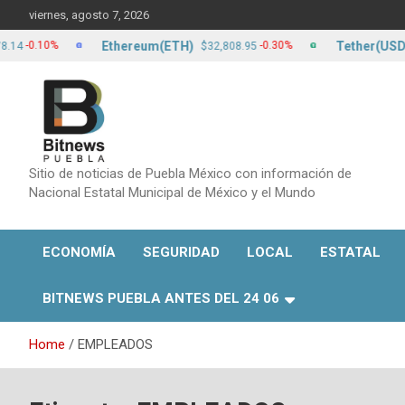
Skip
viernes, agosto 7, 2026
to
content
Ethereum(ETH)
Tether(USDT)
.10%
-0.30%
$32,808.95
$1
Sitio de noticias de Puebla México con información de
Nacional Estatal Municipal de México y el Mundo
ECONOMÍA
SEGURIDAD
LOCAL
ESTATAL
BITNEWS PUEBLA ANTES DEL 24 06
Home
EMPLEADOS