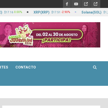
XRP(XRP)
Solana(SOL)
0.00%
-2.90%
.16
$17.51
$1,260.60
RTES
CONTACTO