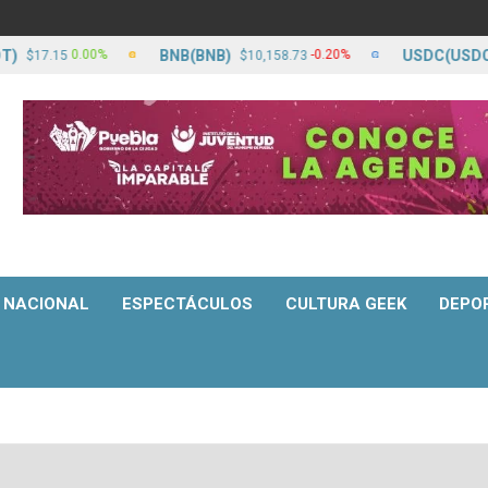
BNB(BNB)
USDC(USDC)
0.00%
-0.20%
7.15
$10,158.73
$17
NACIONAL
ESPECTÁCULOS
CULTURA GEEK
DEPO