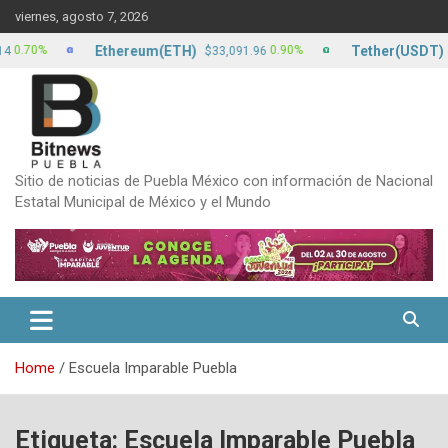
Skip
viernes, agosto 7, 2026
to
content
Ethereum(ETH)
Tether(USDT)
0%
0.90%
$33,091.96
$17.1
Sitio de noticias de Puebla México con información de Nacional
Estatal Municipal de México y el Mundo
Home
Escuela Imparable Puebla
Etiqueta:
Escuela Imparable Puebla