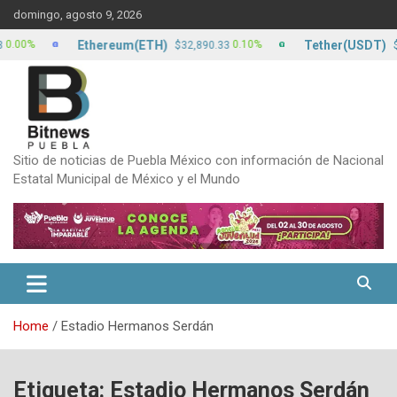
Skip
domingo, agosto 9, 2026
to
content
Ethereum(ETH)
Tether(USDT)
0.10%
$32,890.33
$17.13
Sitio de noticias de Puebla México con información de Nacional
Estatal Municipal de México y el Mundo
Home
Estadio Hermanos Serdán
Etiqueta:
Estadio Hermanos Serdán