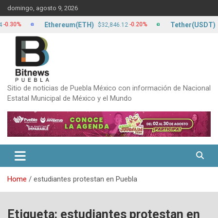
Skip
domingo, agosto 9, 2026
to
content
Ethereum(ETH)
Tether(USDT)
0%
-0.20%
$32,846.12
$17.1
Sitio de noticias de Puebla México con información de Nacional
Estatal Municipal de México y el Mundo
Home
estudiantes protestan en Puebla
Etiqueta:
estudiantes protestan en