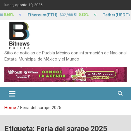
Skip
lunes, agosto 10, 2026
to
content
Ethereum(ETH)
Tether(USDT)
0%
0.30%
$32,988.51
$17.1
Sitio de noticias de Puebla México con información de Nacional
Estatal Municipal de México y el Mundo
Home
Feria del sarape 2025
Etiqueta:
Feria del sarape 2025