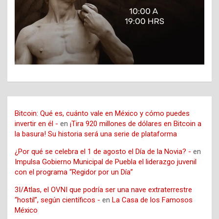
Bitcoin: Qué es, cuánto vale en México y cómo puedes
invertir en él -
en
¡Tira 920 millones de dólares en Bitcoin a
la basura! Su historia será una serie de plataforma
¿Por qué se celebra el 1 de agosto el Día de la Novia? -
en
Impulsa Gobierno Municipal de Puebla el liderazgo juvenil
con el programa “Regidor por un Día”
3I/Atlas, el OVNI que podría ser una nave extraterrestre
“hostil”, según científicos -
en
La Casa de los Famosos
México