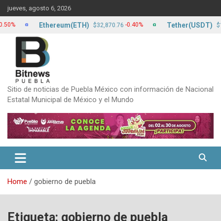
Skip
jueves, agosto 6, 2026
to
content
Ethereum(ETH)
Tether(USDT)
-0.40%
0.00%
$32,870.76
$17.24
Sitio de noticias de Puebla México con información de Nacional
Estatal Municipal de México y el Mundo
Home
gobierno de puebla
Etiqueta:
gobierno de puebla