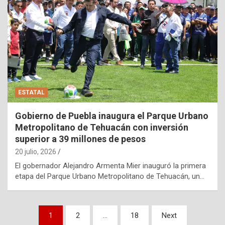
ESTATAL
Gobierno de Puebla inaugura el Parque Urbano
Metropolitano de Tehuacán con inversión
superior a 39 millones de pesos
20 julio, 2026
El gobernador Alejandro Armenta Mier inauguró la primera
etapa del Parque Urbano Metropolitano de Tehuacán, un…
Paginación
1
2
…
18
Next