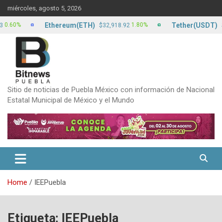
Skip
miércoles, agosto 5, 2026
to
content
Ethereum(ETH)
Tether(USDT)
%
1.80%
$32,918.92
$17.2
Sitio de noticias de Puebla México con información de Nacional
Estatal Municipal de México y el Mundo
Home
IEEPuebla
Etiqueta:
IEEPuebla