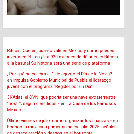
Bitcoin: Qué es, cuánto vale en México y cómo puedes
invertir en él -
en
¡Tira 920 millones de dólares en Bitcoin
a la basura! Su historia será una serie de plataforma
¿Por qué se celebra el 1 de agosto el Día de la Novia? -
en
Impulsa Gobierno Municipal de Puebla el liderazgo
juvenil con el programa “Regidor por un Día”
3I/Atlas, el OVNI que podría ser una nave extraterrestre
“hostil”, según científicos -
en
La Casa de los Famosos
México
Último viernes de julio: cómo organizar tus finanzas -
en
Economía mexicana primer quincena julio 2025: señales
de desaceleración y riesgos en el horizonte