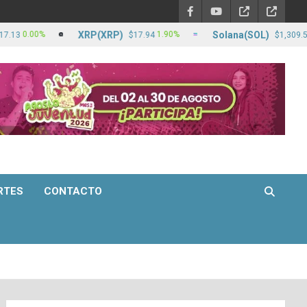
XRP(XRP)
Solana(SOL)
.00%
1.90%
3.30
$17.94
$1,309.56
RTES
CONTACTO