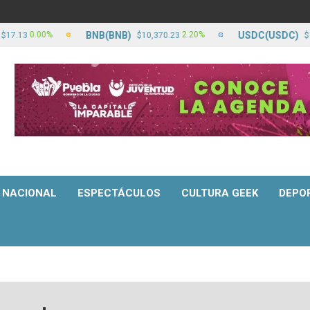
BNB(BNB)
USDC(USDC)
0.00%
2.20%
0
$10,370.23
$17.13
NACIONAL
ESPECTÁCULOS
CULTURA GEEK
DEPO