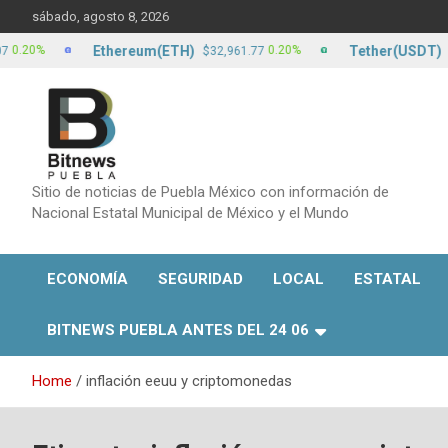
Skip
sábado, agosto 8, 2026
to
content
Ethereum(ETH)
Tether(USDT)
%
0.20%
$32,961.77
$17.13
Sitio de noticias de Puebla México con información de
Nacional Estatal Municipal de México y el Mundo
ECONOMÍA
SEGURIDAD
LOCAL
ESTATAL
BITNEWS PUEBLA ANTES DEL 24 06
Home
inflación eeuu y criptomonedas