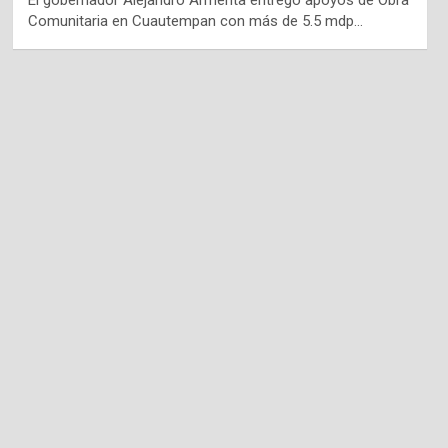
El gobernador Alejandro Armenta entregó apoyos de Obra
Comunitaria en Cuautempan con más de 5.5 mdp…