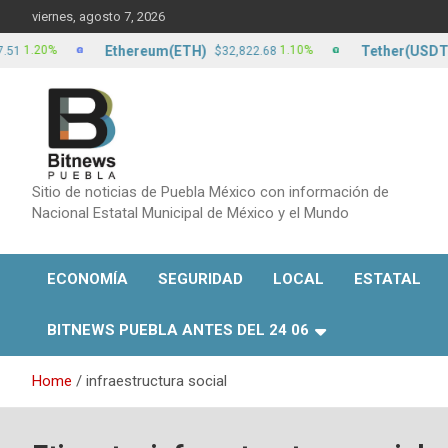
Skip
viernes, agosto 7, 2026
to
content
Ethereum(ETH)
Tether(USDT)
0%
1.10%
$32,822.68
$17.1
Sitio de noticias de Puebla México con información de
Nacional Estatal Municipal de México y el Mundo
ECONOMÍA
SEGURIDAD
LOCAL
ESTATAL
BITNEWS PUEBLA ANTES DEL 24 06
Home
infraestructura social