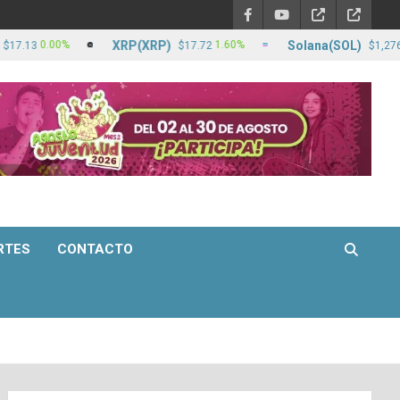
XRP(XRP)
Solana(SOL)
0.00%
1.60%
2.9
$17.72
$1,276.65
RTES
CONTACTO