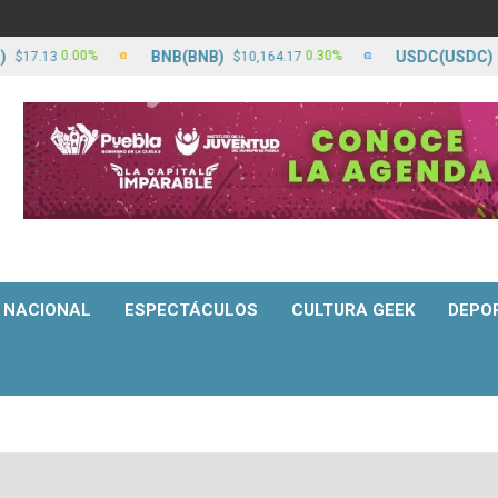
BNB(BNB)
USDC(USDC)
0.00%
0.30%
3
$10,164.17
$17.13
NACIONAL
ESPECTÁCULOS
CULTURA GEEK
DEPO