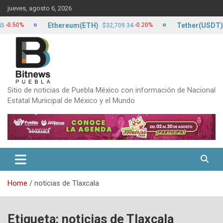
Skip
jueves, agosto 6, 2026
to
content
Ethereum(ETH)
Tether(USDT)
0%
-0.20%
$32,709.34
$17.
Sitio de noticias de Puebla México con información de Nacional
Estatal Municipal de México y el Mundo
Home
noticias de Tlaxcala
Etiqueta:
noticias de Tlaxcala