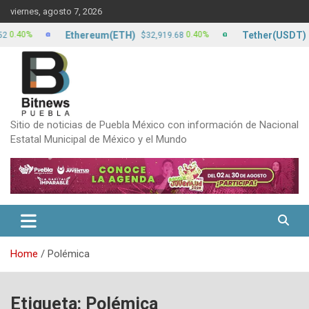
Skip
viernes, agosto 7, 2026
to
content
Ethereum(ETH)
Tether(USDT)
0%
0.40%
$32,919.68
$17.2
Sitio de noticias de Puebla México con información de Nacional
Estatal Municipal de México y el Mundo
Home
Polémica
Etiqueta:
Polémica