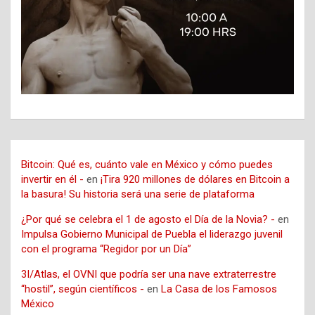
Bitcoin: Qué es, cuánto vale en México y cómo puedes
invertir en él -
en
¡Tira 920 millones de dólares en Bitcoin a
la basura! Su historia será una serie de plataforma
¿Por qué se celebra el 1 de agosto el Día de la Novia? -
en
Impulsa Gobierno Municipal de Puebla el liderazgo juvenil
con el programa “Regidor por un Día”
3I/Atlas, el OVNI que podría ser una nave extraterrestre
“hostil”, según científicos -
en
La Casa de los Famosos
México