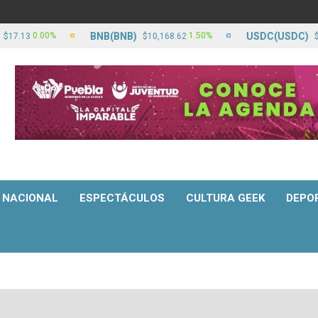
BNB(BNB)
USDC(USDC)
00%
1.50%
0.0
$10,168.62
$17.13
NACIONAL
ESPECTÁCULOS
CULTURA GEEK
DEPO