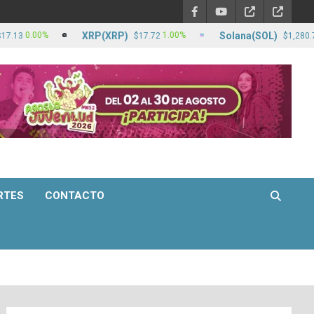
XRP(XRP)
Solana(SOL)
0%
1.00%
2.80%
$17.72
$1,280.76
RTES
CONTACTO