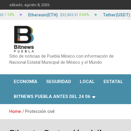
Skip
sábado, agosto 8, 2026
to
content
Ethereum(ETH)
Tether(USDT)
0.60%
0.
$32,803.31
$17.13
Sitio de noticias de Puebla México con información de
Nacional Estatal Municipal de México y el Mundo
ECONOMÍA
SEGURIDAD
LOCAL
ESTATAL
BITNEWS PUEBLA ANTES DEL 24 06
Home
Protección civil