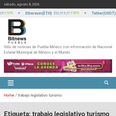
Skip
sábado, agosto 8, 2026
to
content
Ethereum(ETH)
Tether(USDT)
50%
0.80%
$32,919.27
$17.
Sitio de noticias de Puebla México con información de Nacional
Estatal Municipal de México y el Mundo
Home
trabajo legislativo turismo
Etiqueta:
trabajo legislativo turismo