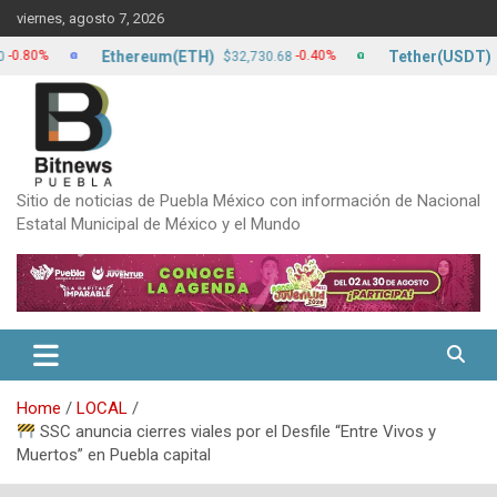
Skip
viernes, agosto 7, 2026
to
content
Ethereum(ETH)
Tether(USDT)
%
-0.40%
$32,730.68
$17.2
Sitio de noticias de Puebla México con información de Nacional
Estatal Municipal de México y el Mundo
Home
LOCAL
SSC anuncia cierres viales por el Desfile “Entre Vivos y
Muertos” en Puebla capital