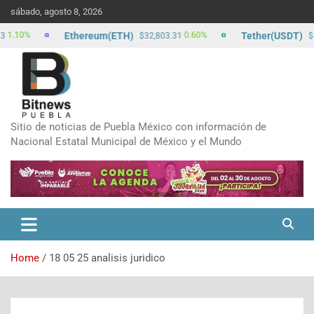
sábado, agosto 8, 2026
Ethereum(ETH)
Tether(USDT)
10%
0.60%
$32,803.31
$17.1
Sitio de noticias de Puebla México con información de
Nacional Estatal Municipal de México y el Mundo
Home
18 05 25 analisis juridico