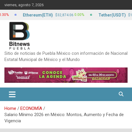
Skip
viernes, agosto 7, 2026
to
content
Ethereum(ETH)
Tether(USDT)
0.00%
0.
$32,874.06
$17.20
Sitio de noticias de Puebla México con información de Nacional
Estatal Municipal de México y el Mundo
Home
ECONOMÍA
Salario Mínimo 2026 en México: Montos, Aumento y Fecha de
Vigencia