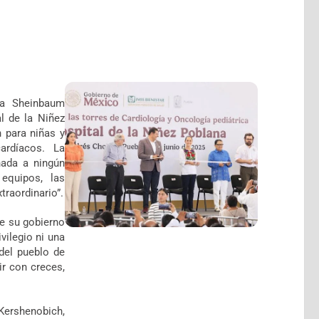
ia Sheinbaum
l de la Niñez
 para niñas y
ardíacos. La
nada a ningún
equipos, las
traordinario”.
de su gobierno
vilegio ni una
del pueblo de
ir con creces,
Kershenobich,