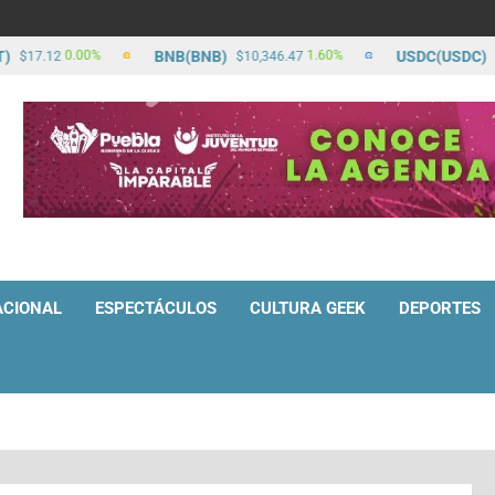
BNB(BNB)
USDC(USDC)
0.00%
1.60%
17.12
$10,346.47
$17.
ACIONAL
ESPECTÁCULOS
CULTURA GEEK
DEPORTES