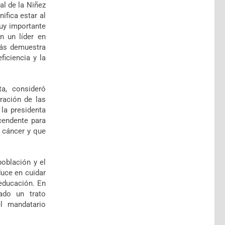
al de la Niñez
ifica estar al
uy importante
n un líder en
más demuestra
ficiencia y la
a, consideró
ración de las
la presidenta
cendente para
 cáncer y que
oblación y el
uce en cuidar
 educación. En
ado un trato
el mandatario