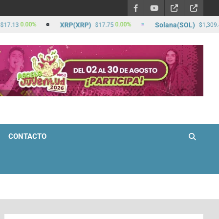
XRP(XRP)
Solana(SOL)
0.00%
0.00%
2
13
$17.75
$1,309.40
CONTACTO