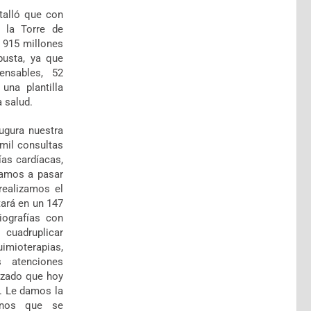
etalló que con
 la Torre de
n 915 millones
busta, ya que
nsables, 52
una plantilla
a salud.
augura nuestra
mil consultas
ías cardíacas,
vamos a pasar
realizamos el
tará en un 147
iografías con
cuadruplicar
imioterapias,
 atenciones
izado que hoy
. Le damos la
anos que se