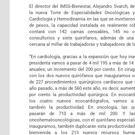
El director del IMSS-Bienestar, Alejandro Svarch, d
la nueva Torre de Especialidades Oncológicas y
Cardiología y Hemodinamia en las que se invirtiero
de pesos, la capacidad instalada es realmente ro
contará con 142 camas censables, 145 no ce
consultorios y siete quirófanos, además de una 
cercana al millar de trabajadoras y trabajadores de l
“En cardiología, gracias a la expansión que hoy in
presidenta vamos a pasar de 4 mil 195 a más de 14 
anuales; un incremento del 200 por ciento. En cirug
con los dos nuevos quirófanos que inauguramos 
de 227 procedimientos quirúrgicos cardíacos que 
año pasado, a más de 560 este año, es decir, aumen
por ciento la productividad quirúrgica. En ecocard
los cuatro nuevos ecocardiógrafos, vamos a 
también la productividad. En oncología, las qu
pasarán de 710 a más de mil 200. Y las
oncohematooncológicas, con el quirófano especial
inauguramos, también duplicarán esta productividad
bienvenida a los 213 nuevos recursos hum