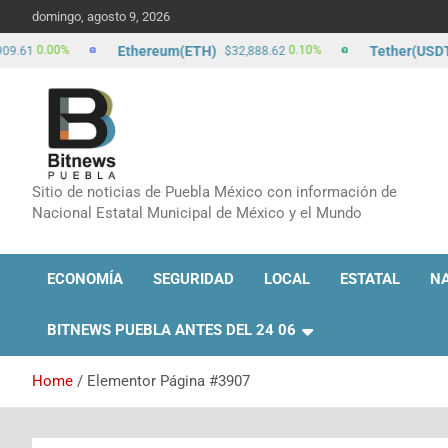
domingo, agosto 9, 2026
Ethereum(ETH)
Tether(USDT)
0.00%
0.10%
61
$32,888.62
$
Sitio de noticias de Puebla México con información de
Nacional Estatal Municipal de México y el Mundo
ECONOMÍA
SEGURIDAD
LOCAL
ESTATAL
N
BITNEWS PUEBLA ANTES DEL 24 06
Home
Elementor Página #3907