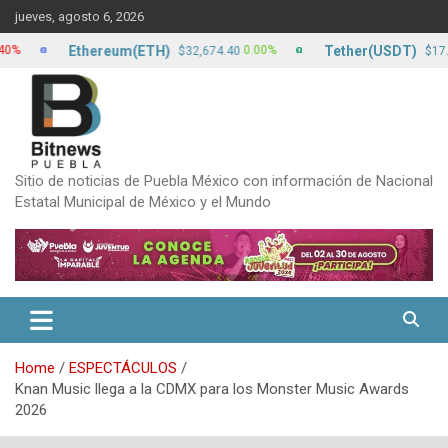
Skip
jueves, agosto 6, 2026
to
content
Ethereum(ETH)
Tether(USDT)
0.00%
0.00%
$32,674.40
$17.20
Sitio de noticias de Puebla México con información de Nacional
Estatal Municipal de México y el Mundo
Home
ESPECTÁCULOS
Knan Music llega a la CDMX para los Monster Music Awards
2026