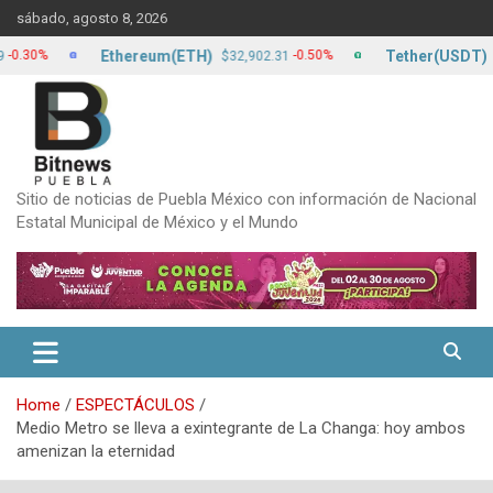
Skip
sábado, agosto 8, 2026
to
content
Ethereum(ETH)
Tether(USDT)
%
-0.50%
$32,902.31
$17.1
Sitio de noticias de Puebla México con información de Nacional
Estatal Municipal de México y el Mundo
Home
ESPECTÁCULOS
Medio Metro se lleva a exintegrante de La Changa: hoy ambos
amenizan la eternidad