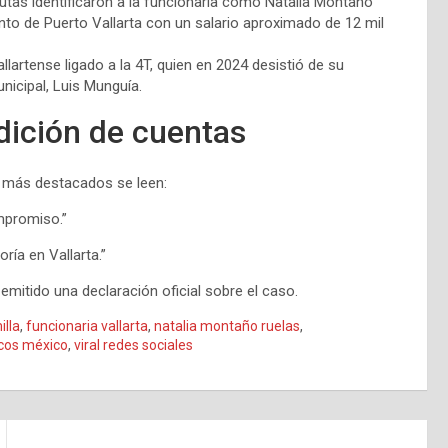
utas identificaron a la funcionaria como Natalia Montaño
to de Puerto Vallarta con un salario aproximado de 12 mil
lartense ligado a la 4T, quien en 2024 desistió de su
unicipal, Luis Munguía.
ndición de cuentas
s más destacados se leen:
mpromiso.”
ría en Vallarta.”
emitido una declaración oficial sobre el caso.
illa
,
funcionaria vallarta
,
natalia montaño ruelas
,
icos méxico
,
viral redes sociales