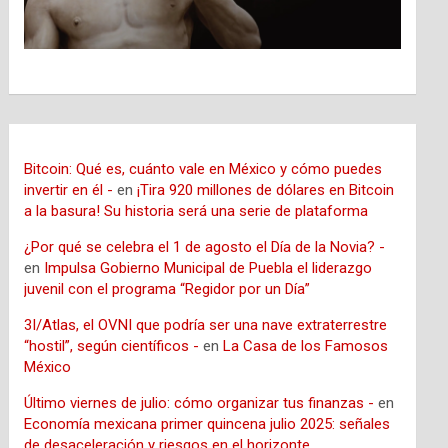
Bitcoin: Qué es, cuánto vale en México y cómo puedes
invertir en él -
en
¡Tira 920 millones de dólares en Bitcoin
a la basura! Su historia será una serie de plataforma
¿Por qué se celebra el 1 de agosto el Día de la Novia? -
en
Impulsa Gobierno Municipal de Puebla el liderazgo
juvenil con el programa “Regidor por un Día”
3I/Atlas, el OVNI que podría ser una nave extraterrestre
“hostil”, según científicos -
en
La Casa de los Famosos
México
Último viernes de julio: cómo organizar tus finanzas -
en
Economía mexicana primer quincena julio 2025: señales
de desaceleración y riesgos en el horizonte