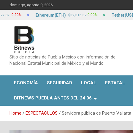
Skip
domingo, agosto 9, 2026
to
content
Ethereum(ETH)
Tether(USDT)
0.20%
0.00%
$32,816.82
$1
Sitio de noticias de Puebla México con información de
Nacional Estatal Municipal de México y el Mundo
ECONOMÍA
SEGURIDAD
LOCAL
ESTATAL
BITNEWS PUEBLA ANTES DEL 24 06
Home
ESPECTÁCULOS
Servidora pública de Puerto Vallarta