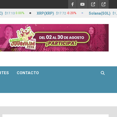
XRP(XRP)
Solana(SOL)
0.00%
-0.20%
13
$17.72
$1,309.22
RTES
CONTACTO