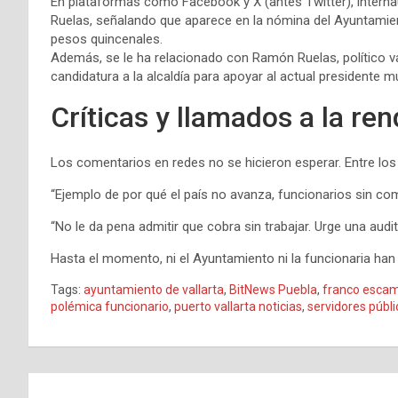
En plataformas como Facebook y X (antes Twitter), interna
Ruelas, señalando que aparece en la nómina del Ayuntamien
pesos quincenales.
Además, se le ha relacionado con Ramón Ruelas, político val
candidatura a la alcaldía para apoyar al actual presidente m
Críticas y llamados a la re
Los comentarios en redes no se hicieron esperar. Entre lo
“Ejemplo de por qué el país no avanza, funcionarios sin co
“No le da pena admitir que cobra sin trabajar. Urge una audito
Hasta el momento, ni el Ayuntamiento ni la funcionaria han 
Tags:
ayuntamiento de vallarta
,
BitNews Puebla
,
franco escam
polémica funcionario
,
puerto vallarta noticias
,
servidores públ
Navegación