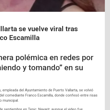
larta se vuelve viral tras
co Escamilla
nera polémica en redes por
miendo y tomando” en su
s, empleada del Ayuntamiento de Puerto Vallarta, se volvió
 del comediante Franco Escamilla, donde confesó entre risas
o municipal.
de septiembre en Tepic, Nayarit, aunque el video fue