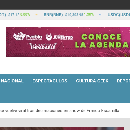
BNB(BNB)
USDC(USDC)
0.00%
1.30%
7.12
$10,303.98
$17.
NACIONAL
ESPECTÁCULOS
CULTURA GEEK
DEPO
 se vuelve viral tras declaraciones en show de Franco Escamilla