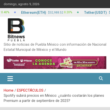
Skip
domingo, agosto 9, 2026
to
content
Ethereum(ETH)
Tether(USDT)
0.20%
$32,988.52
$17.13
Sitio de noticias de Puebla México con información de Nacional
Estatal Municipal de México y el Mundo
Home
ESPECTÁCULOS
Spotify subirá precios en México: ¿cuánto costarán los planes
Premium a partir de septiembre de 2025?