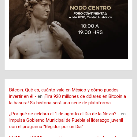
Bitcoin: Qué es, cuánto vale en México y cómo puedes
invertir en él -
en
¡Tira 920 millones de dólares en Bitcoin a
la basura! Su historia será una serie de plataforma
¿Por qué se celebra el 1 de agosto el Día de la Novia? -
en
Impulsa Gobierno Municipal de Puebla el liderazgo juvenil
con el programa “Regidor por un Día”