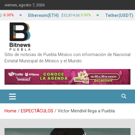
Skip
viernes, agosto 7, 2026
to
content
Ethereum(ETH)
Tether(USDT)
30%
0.00%
$32,874.06
$17.
Sitio de noticias de Puebla México con información de Nacional
Estatal Municipal de México y el Mundo
Home
ESPECTÁCULOS
Víctor Mendívil llega a Puebla