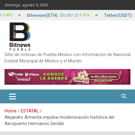
Skip
domingo, agosto 9, 2026
to
content
Ethereum(ETH)
Tether(USDT)
%
0.40%
$32,837.32
$17.13
Sitio de noticias de Puebla México con información de Nacional
Estatal Municipal de México y el Mundo
Home
ESTATAL
Alejandro Armenta impulsa modernización histórica del
Aeropuerto Hermanos Serdán