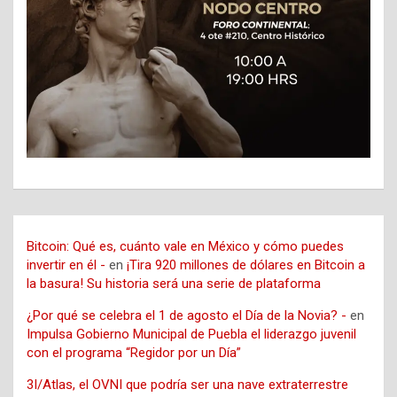
Bitcoin: Qué es, cuánto vale en México y cómo puedes
invertir en él -
en
¡Tira 920 millones de dólares en Bitcoin a
la basura! Su historia será una serie de plataforma
¿Por qué se celebra el 1 de agosto el Día de la Novia? -
en
Impulsa Gobierno Municipal de Puebla el liderazgo juvenil
con el programa “Regidor por un Día”
3I/Atlas, el OVNI que podría ser una nave extraterrestre