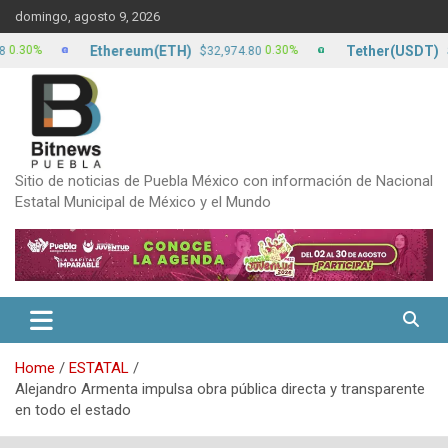
Skip
domingo, agosto 9, 2026
to
content
Ethereum(ETH)
Tether(USDT)
%
0.30%
$32,974.80
$17.13
Sitio de noticias de Puebla México con información de Nacional
Estatal Municipal de México y el Mundo
Home
ESTATAL
Alejandro Armenta impulsa obra pública directa y transparente
en todo el estado