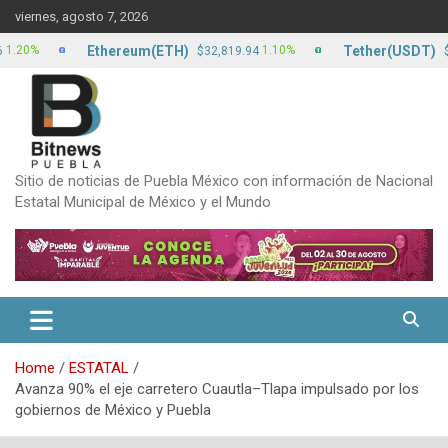
Skip
viernes, agosto 7, 2026
to
content
Ethereum(ETH)
Tether(USDT)
1.10%
$32,819.94
$17.13
Sitio de noticias de Puebla México con información de Nacional
Estatal Municipal de México y el Mundo
Home
ESTATAL
Avanza 90% el eje carretero Cuautla–Tlapa impulsado por los
gobiernos de México y Puebla