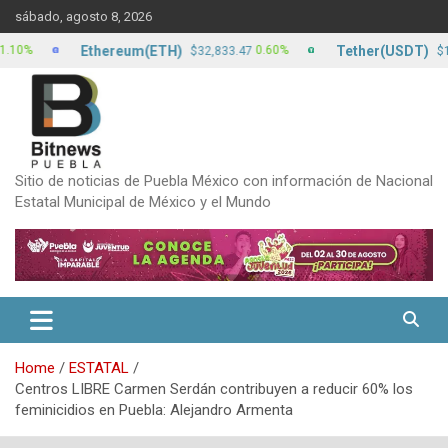
Skip
sábado, agosto 8, 2026
to
content
Ethereum(ETH)
Tether(USDT)
0.60%
0
$32,833.47
$17.13
Sitio de noticias de Puebla México con información de Nacional
Estatal Municipal de México y el Mundo
Home
ESTATAL
Centros LIBRE Carmen Serdán contribuyen a reducir 60% los
feminicidios en Puebla: Alejandro Armenta